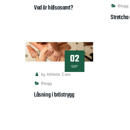
Vad är hälsosamt?
Blogg
Stretcha 
02
SEP
by Athletic Care
Blogg
Låsning i bröstrygg