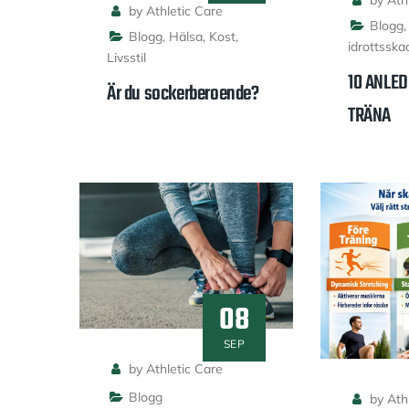
by Athl
by Athletic Care
Blogg
Blogg
,
Hälsa
,
Kost
,
idrottsska
Livsstil
10 ANLED
Är du sockerberoende?
TRÄNA
08
SEP
by Athletic Care
Blogg
by Athl