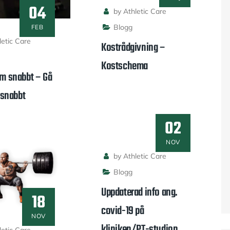
04
by Athletic Care
Blogg
FEB
etic Care
Kostrådgivning –
Kostschema
rm snabbt – Gå
t snabbt
02
NOV
by Athletic Care
Blogg
Uppdaterad info ang.
18
covid-19 på
NOV
kliniken/PT-studion