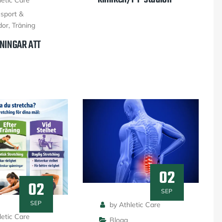
etic Care
,
sport &
dor
,
Träning
NINGAR ATT
02
02
SEP
SEP
by Athletic Care
etic Care
Blogg