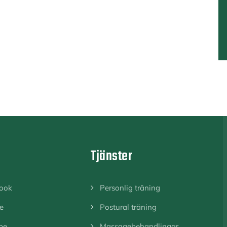
a
Tjänster
ook
Personlig träning
e
Postural träning
be
Massagebehandlingar