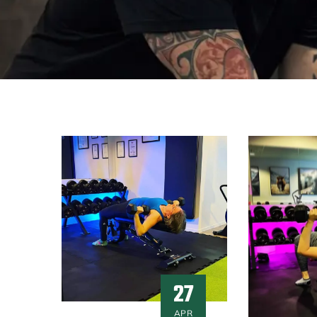
27
APR