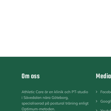
Om oss
Medi
Athletic Care är en klinik och PT-studio
Faceb
i Sävedalen nära Göteborg,
Googl
specialiserad på postural träning enligt
Optimum-metoden.
Youtu