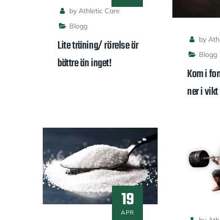
by Athletic Care
Blogg
by Athl
Lite träning/ rörelse är
Blogg
bättre än inget!
Kom i fo
ner i vik
19
APR