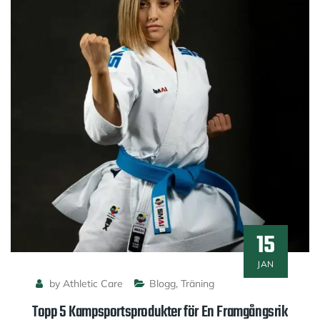
15
JAN
by Athletic Care
Blogg
,
Träning
Topp 5 Kampsportsprodukter för En Framgångsrik