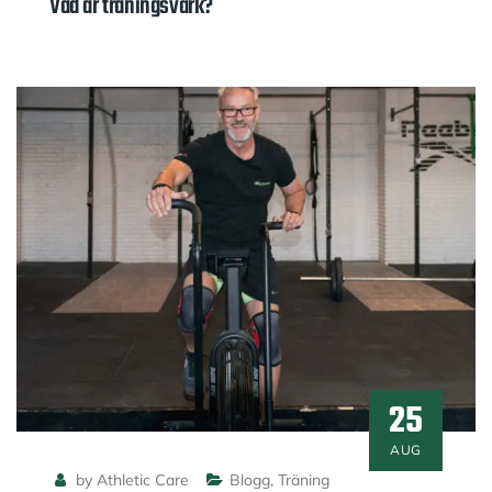
Vad är träningsvärk?
25
AUG
by Athletic Care
Blogg
,
Träning