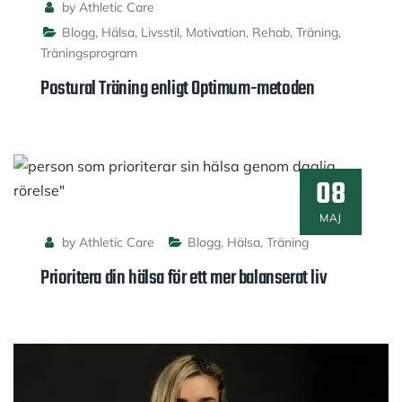
by Athletic Care
Blogg
,
Hälsa
,
Livsstil
,
Motivation
,
Rehab
,
Träning
,
Träningsprogram
Postural Träning enligt Optimum-metoden
08
MAJ
by Athletic Care
Blogg
,
Hälsa
,
Träning
Prioritera din hälsa för ett mer balanserat liv