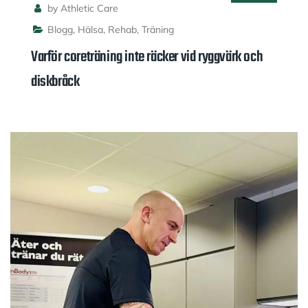
by Athletic Care
Blogg
,
Hälsa
,
Rehab
,
Träning
Varför coreträning inte räcker vid ryggvärk och
diskbråck