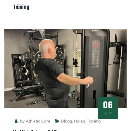
Träning
06
SEP
by Athletic Care
Blogg
,
Hälsa
,
Träning