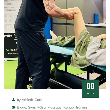
08
AUG
by Athletic Care
Blogg
,
Gym
,
Hälsa
,
Massage
,
Rehab
,
Träning