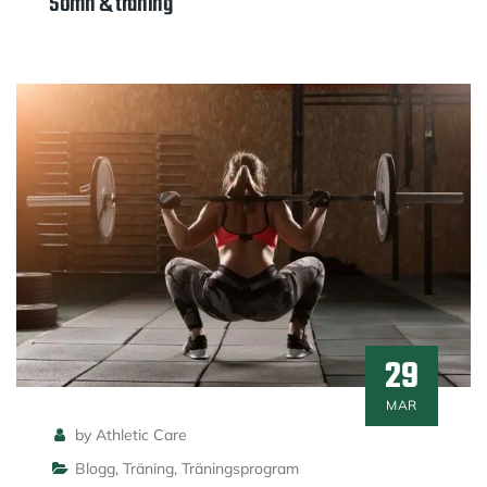
Sömn & träning
29
MAR
by Athletic Care
Blogg
,
Träning
,
Träningsprogram