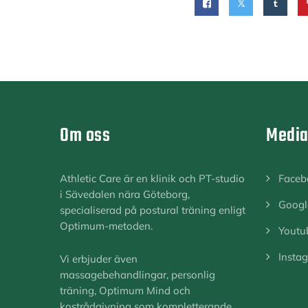
Om oss
Medi
Athletic Care är en klinik och PT-studio
Faceb
i Sävedalen nära Göteborg,
Googl
specialiserad på postural träning enligt
Optimum-metoden.
Youtu
Insta
Vi erbjuder även
massagebehandlingar, personlig
träning, Optimum Mind och
kostrådgivning som kompletterande