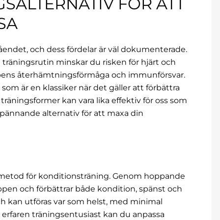
SALTERNATIV FÖR ATT
SA
måendet, och dess fördelar är väl dokumenterade.
träningsrutin minskar du risken för hjärt och
pens återhämtningsförmåga och immunförsvar.
m är en klassiker när det gäller att förbättra
 träningsformer kan vara lika effektiv för oss som
 spännande alternativ för att maxa din
ll metod för konditionsträning. Genom hoppande
ppen och förbättrar både kondition, spänst och
ch kan utföras var som helst, med minimal
r erfaren träningsentusiast kan du anpassa