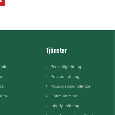
a
Tjänster
ook
Personlig träning
e
Postural träning
be
Massagebehandlingar
gram
Optimum mind
Inbody-mätning