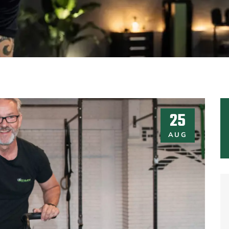
25
AUG