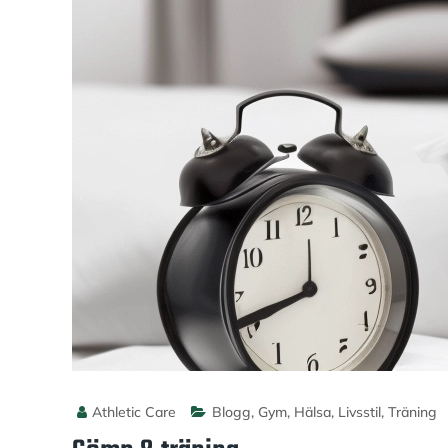
Athletic Care
Blogg
,
Gym
,
Hälsa
,
Livsstil
,
Träning