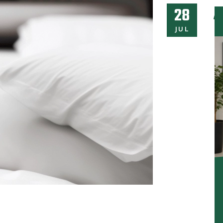
28
JUL