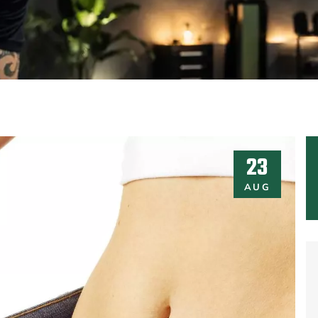
23
AUG