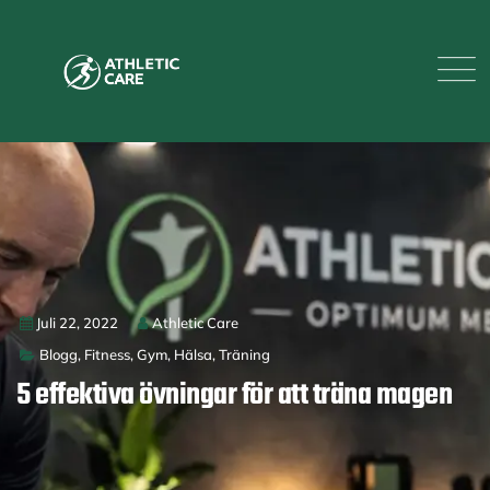
Juli 22, 2022
Athletic Care
Blogg
,
Fitness
,
Gym
,
Hälsa
,
Träning
5 effektiva övningar för att träna magen